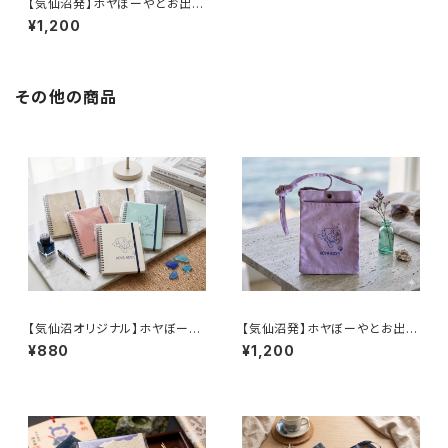
【気仙沼発】ホヤぼーやとお出か
け！カラフル・キャンバスサコッシ
¥1,200
ュ
その他の商品
【気仙沼オリジナル】ホヤぼーや
【気仙沼発】ホヤぼーやとお出か
ゴムバンド付き リングノート（全
け！カラフル・キャンバスサコッシ
¥880
¥1,200
5色）
ュ