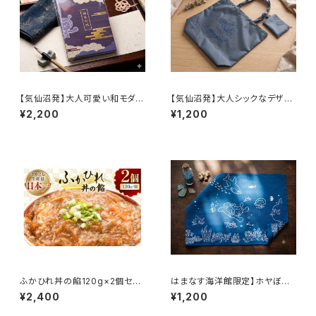
【気仙沼発】大人可愛い和モダン
【気仙沼発】大人シックなデザイ
デザイン！ホヤぼーやオリジナル
ン！ポーチ付き ホヤぼーや折り
¥2,200
¥1,200
ご朱印帳（紫・黄の2色展開）
たたみエコバッグ
ふかひれ丼の餡120g×2個セッ
はまなす海洋館限定】ホヤぼー
ト
やルームの壁紙とお揃い♪ 海中
¥2,400
¥1,200
散歩 手ぬぐい