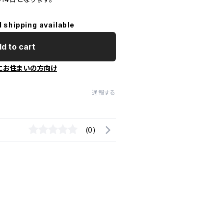
l shipping available
d to cart
にお住まいの方向け
通報する
(0)