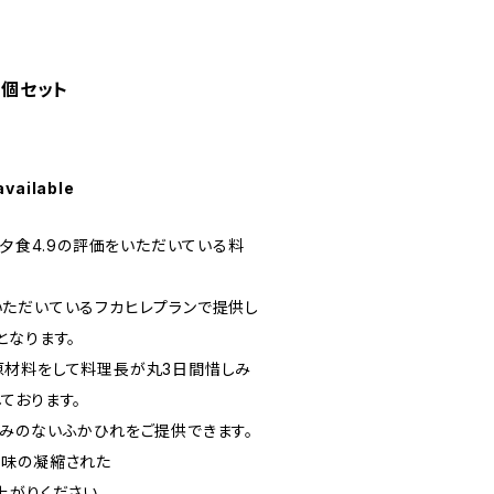
2個セット
available
、夕食4.9の評価をいただいている料
ただいているフカヒレプランで提供し
となります。
原材料をして料理長が丸3日間惜しみ
ております。
みのないふかひれをご提供できます。
旨味の凝縮された
上がりください。