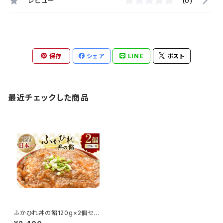
レビュー
(0)
保存
シェア
LINE
ポスト
最近チェックした商品
ふかひれ丼の餡120g×2個セッ
ト