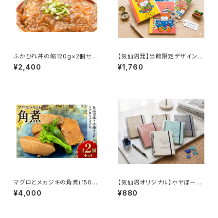
ふかひれ丼の餡120g×2個セッ
【気仙沼発】当館限定デザイン！
ト
ポップで可愛いホヤぼーやB6ノ
¥2,400
¥1,760
ート4冊セット
マグロとメカジキの角煮(150g)
【気仙沼オリジナル】ホヤぼーや
×2個セット
ゴムバンド付き リングノート（全
¥4,000
¥880
5色）