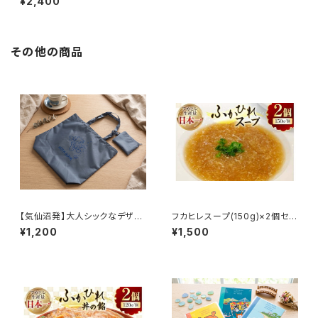
¥2,400
その他の商品
【気仙沼発】大人シックなデザイ
フカヒレスープ(150g)×2個セッ
ン！ポーチ付き ホヤぼーや折り
ト
¥1,200
¥1,500
たたみエコバッグ